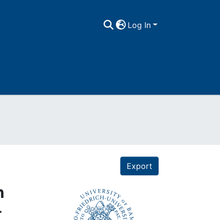
Log In
Export
n
-