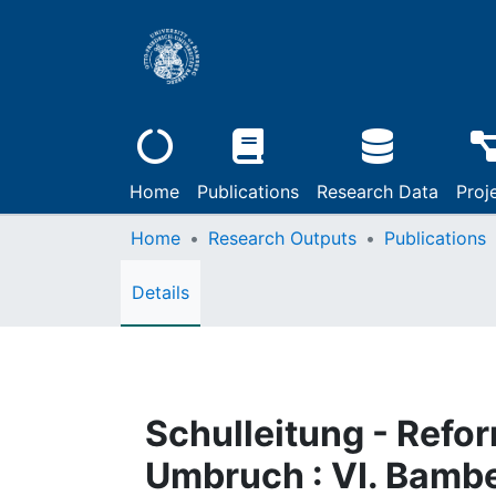
Home
Publications
Research Data
Proj
Home
Research Outputs
Publications
Details
Schulleitung - Refo
Umbruch : VI. Bamb