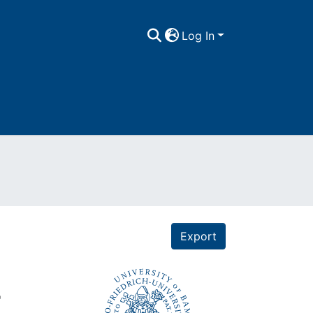
Log In
Export
r