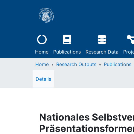
Home
Publications
Research Data
Proj
Home
Research Outputs
Publications
Details
Nationales Selbstve
Präsentationsform