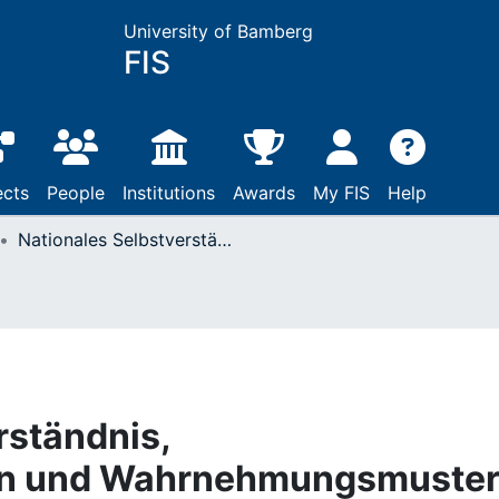
University of Bamberg
FIS
ects
People
Institutions
Awards
My FIS
Help
Nationales Selbstverständnis, Präsentationsformen und Wahrnehmungsmuster russischer Kunst im Westen
rständnis,
en und Wahrnehmungsmuste