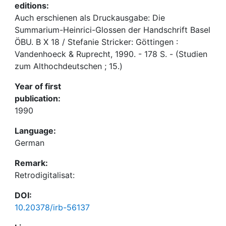
editions:
Auch erschienen als Druckausgabe: Die
Summarium-Heinrici-Glossen der Handschrift Basel
ÖBU. B X 18 / Stefanie Stricker: Göttingen :
Vandenhoeck & Ruprecht, 1990. - 178 S. - (Studien
zum Althochdeutschen ; 15.)
Year of first
publication:
1990
Language:
German
Remark:
Retrodigitalisat:
DOI:
10.20378/irb-56137