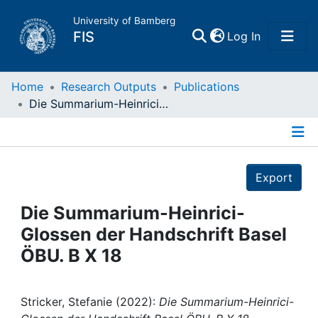
University of Bamberg
(current)
FIS
Log In
Home
Home
Research Outputs
Publications
Die Summarium-Heinrici-Glossen der Handschrift Basel ÖBU. B X 18
Publications
Details
Research Data
Export
Projects
Die Summarium-Heinrici-
Glossen der Handschrift Basel
People
ÖBU. B X 18
Institutions
Stricker, Stefanie (2022):
Die Summarium-Heinrici-