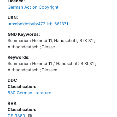
Licence:
German Act on Copyright
URN:
urn:nbn:de:bvb:473-irb-561371
GND Keywords:
Summarium Heinrici 11, Handschrift, B IX 31
;
Althochdeutsch
;
Glosse
Keywords:
Summarium Heinrici 11 / Handschrift B XI 31
;
Althochdeutsch
;
Glossen
DDC
Classification:
830 German literature
RVK
Classification:
GE 9360