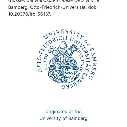
Awards
Glossen der Handschrift Basel ÖBU. B X 18
,
Bamberg: Otto-Friedrich-Universität, doi:
10.20378/irb-56137.
My FIS
Help
originated at the
University of Bamberg