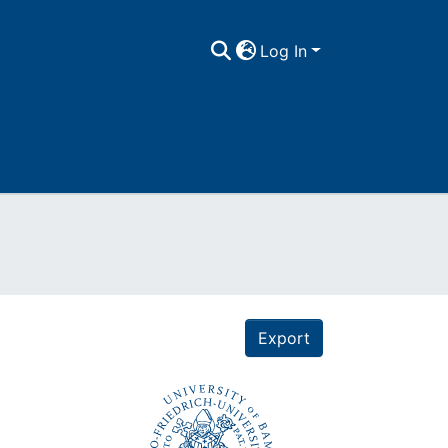
Log In
Export