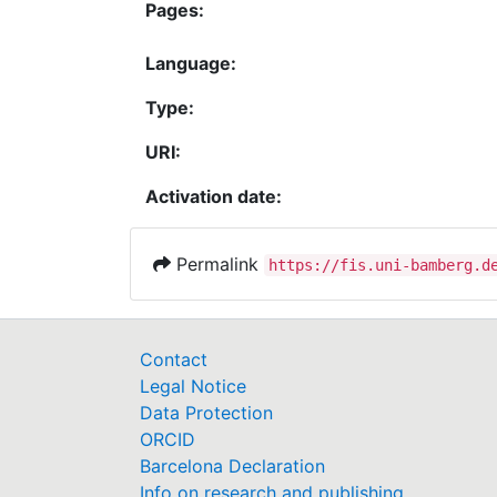
Pages:
Language:
Type:
URI:
Activation date:
Permalink
https://fis.uni-bamberg.d
Contact
Legal Notice
Data Protection
ORCID
Barcelona Declaration
Info on research and publishing