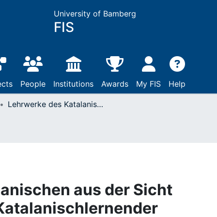
University of Bamberg
FIS
ects
People
Institutions
Awards
My FIS
Help
Lehrwerke des Katalanischen aus der Sicht deutschsprachiger Katalanischlernender
anischen aus der Sicht
Katalanischlernender