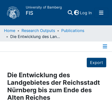
University of Bamberg
(current)
FIS
Log In
Home
Home
Research Outputs
Publications
Die Entwicklung des Landgebietes der Reichsstadt Nürnberg bis zum Ende des Alten Reiches
Publications
Details
Research Data
Export
Projects
Die Entwicklung des
Landgebietes der Reichsstadt
People
Nürnberg bis zum Ende des
Alten Reiches
Institutions