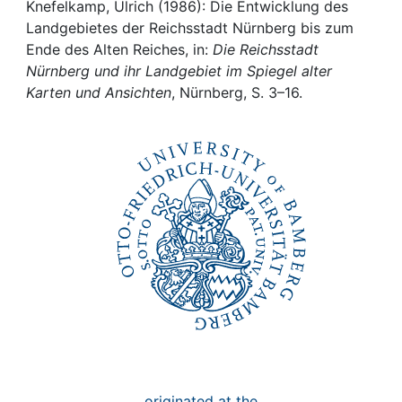
Awards
Knefelkamp, Ulrich (1986): Die Entwicklung des
Landgebietes der Reichsstadt Nürnberg bis zum
My FIS
Ende des Alten Reiches, in:
Die Reichsstadt
Nürnberg und ihr Landgebiet im Spiegel alter
Karten und Ansichten
, Nürnberg, S. 3–16.
Help
originated at the