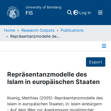
University of Bamberg
(current)
FIS
Log In
Home
Home
Research Outputs
Publications
Repräsentanzmodelle des Islam in europäischen Staaten
Publications
Details
Research Data
Export
Projects
Repräsentanzmodelle des
Islam in europäischen Staaten
People
Institutions
Koenig, Matthias (2005): Repräsentanzmodelle des
Islam in europäischen Staaten, in:
Islam einbürgern
- Auf dem Weg zur Anerkennung muslimischer