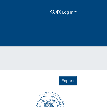
Log In
Export