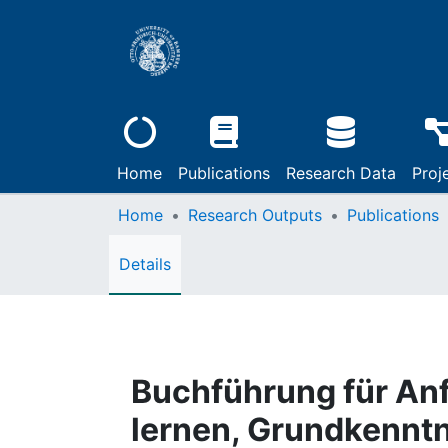
Home
Publications
Research Data
Proj
Home
Research Outputs
Publications
Details
Buchführung für An
lernen, Grundkenntn