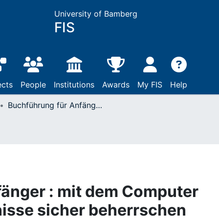
University of Bamberg
FIS
ects
People
Institutions
Awards
My FIS
Help
Buchführung für Anfänger : mit dem Computer lernen, Grundkenntnisse sicher beherrschen
fänger : mit dem Computer
isse sicher beherrschen