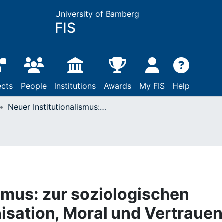
University of Bamberg
FIS
ects
People
Institutions
Awards
My FIS
Help
Neuer Institutionalismus: zur soziologischen Erklärung von Organisation, Moral und Vertrauen / Andrea Maurer ; Michael Schmid: Frankfurt/ Main u.a., 2002
ismus: zur soziologischen
isation, Moral und Vertrauen