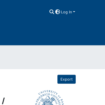
Log In
Export
 /