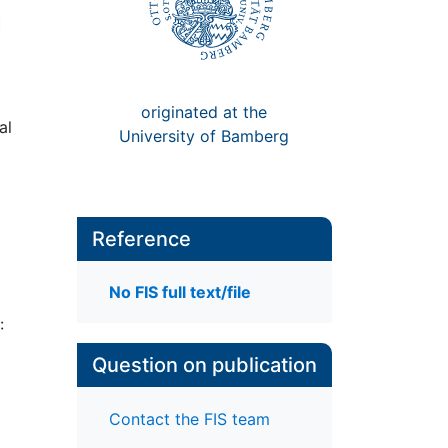
n
originated at the
al
University of Bamberg
Reference
No FIS full text/file
:
Question on publication
Contact the FIS team