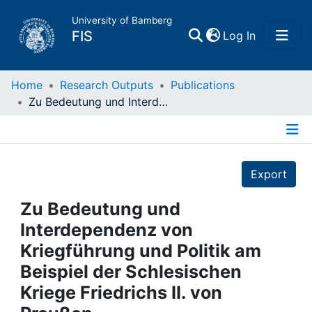
University of Bamberg
(current)
FIS
Log In
Home
Home
Research Outputs
Publications
Zu Bedeutung und Interdependenz von Kriegführung und Politik am Beispiel der Schlesischen Kriege Friedrichs II. von Preußen
Publications
Details
Research Data
Export
Projects
Zu Bedeutung und
Interdependenz von
People
Kriegführung und Politik am
Beispiel der Schlesischen
Institutions
Kriege Friedrichs II. von