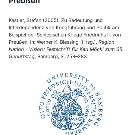
Preußen
Awards
My FIS
Kestler, Stefan (2005): Zu Bedeutung und
Interdependenz von Kriegführung und Politik am
Help
Beispiel der Schlesischen Kriege Friedrichs II. von
Preußen, in: Werner K. Blessing (Hrsg.),
Region -
Nation - Vision : Festschrift für Karl Möckl zum 65.
Geburtstag
, Bamberg, S. 259–283.