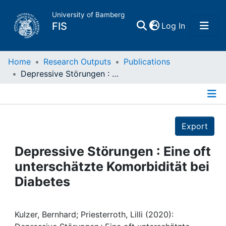
University of Bamberg
(current)
FIS
Log In
Home
Home
Research Outputs
Publications
Depressive Störungen : Eine oft unterschätzte Komorbidität bei Diabetes
Publications
Details
Research Data
Export
Projects
Depressive Störungen : Eine oft
unterschätzte Komorbidität bei
People
Diabetes
Institutions
Kulzer, Bernhard; Priesterroth, Lilli (2020):