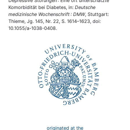
Awards
Depressive Störungen : Eine oft unterschätzte
Komorbidität bei Diabetes, in:
Deutsche
medizinische Wochenschrift : DMW
, Stuttgart:
My FIS
Thieme, Jg. 145, Nr. 22, S. 1614–1623, doi:
10.1055/a-1038-0408.
Help
originated at the