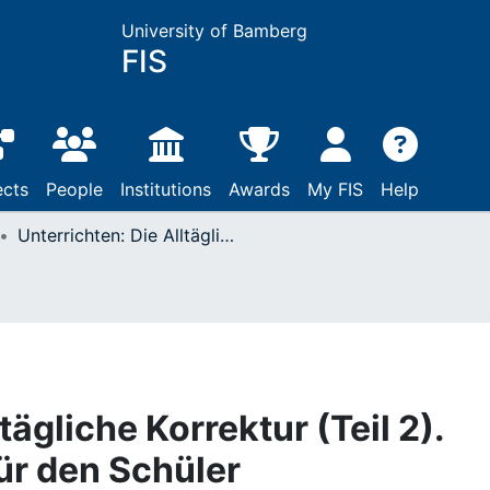
University of Bamberg
FIS
ects
People
Institutions
Awards
My FIS
Help
Unterrichten: Die Alltägliche Korrektur (Teil 2). Eine Rückmeldung für den Schüler
tägliche Korrektur (Teil 2).
ür den Schüler