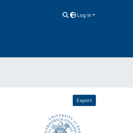
Log In
Export