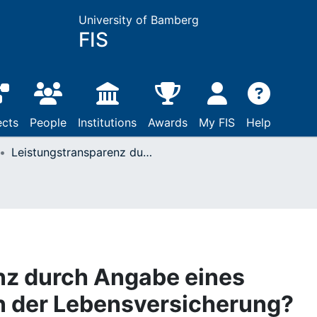
University of Bamberg
FIS
ects
People
Institutions
Awards
My FIS
Help
Leistungstransparenz durch Angabe eines Effektivzinssatzes in der Lebensversicherung?
nz durch Angabe eines
in der Lebensversicherung?