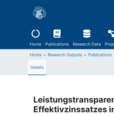
Home
Publications
Research Data
Proj
Home
Research Outputs
Publications
Details
Leistungstranspare
Effektivzinssatzes 