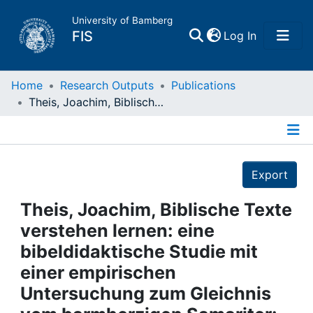
University of Bamberg
(current)
FIS
Log In
Home
Home
Research Outputs
Publications
Theis, Joachim, Biblische Texte verstehen lernen: eine bibeldidaktische Studie mit einer empirischen Untersuchung zum Gleichnis vom barmherzigen Samariter: Stuttgart, 2005
Publications
Details
Research Data
Export
Projects
Theis, Joachim, Biblische Texte
verstehen lernen: eine
People
bibeldidaktische Studie mit
einer empirischen
Institutions
Untersuchung zum Gleichnis