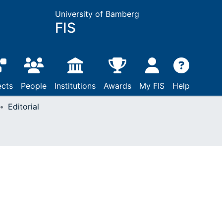
University of Bamberg
FIS
ects
People
Institutions
Awards
My FIS
Help
Editorial