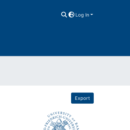
Log In
Export