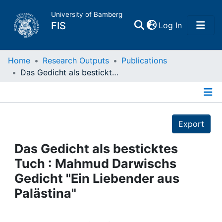
University of Bamberg
(current)
FIS
Log In
Home
Home
Research Outputs
Publications
Das Gedicht als besticktes Tuch : Mahmud Darwischs Gedicht "Ein Liebender aus Palästina"
Publications
Details
Research Data
Export
Projects
Das Gedicht als besticktes
Tuch : Mahmud Darwischs
People
Gedicht "Ein Liebender aus
Palästina"
Institutions