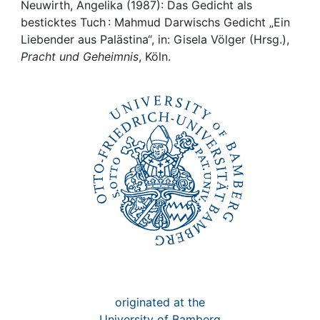
Awards
Neuwirth, Angelika (1987): Das Gedicht als
besticktes Tuch : Mahmud Darwischs Gedicht „Ein
My FIS
Liebender aus Palästina“, in: Gisela Völger (Hrsg.),
Pracht und Geheimnis
, Köln.
Help
originated at the
University of Bamberg