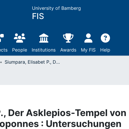
University of Bamberg
FIS
ects
People
Institutions
Awards
My FIS
Help
Siumpara, Elisabet P., Der Asklepios-Tempel von Messene auf der Peloponnes : Untersuchungen zur hellenistischen Tempelarchitektur / Elisavet P. Sioumpara. - (Athenaia ; 1) : München, 2011
P., Der Asklepios-Tempel von
loponnes : Untersuchungen