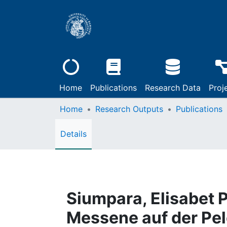
Home
Publications
Research Data
Proj
Home
Research Outputs
Publications
Details
Siumpara, Elisabet 
Messene auf der Pe