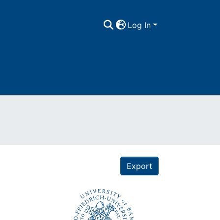
Log In
Export