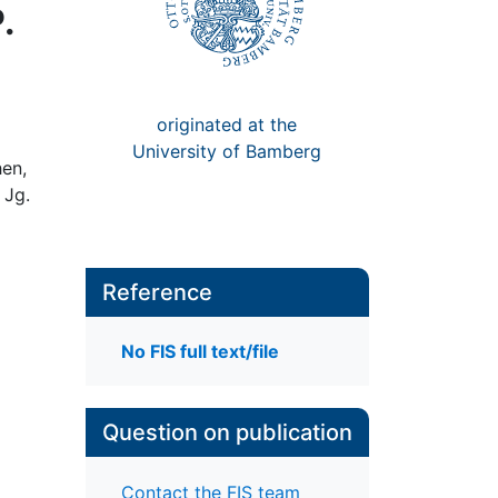
.
originated at the
University of Bamberg
hen,
 Jg.
Reference
No FIS full text/file
Question on publication
Contact the FIS team