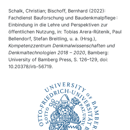
Awards
Schalk, Christian; Bischoff, Bernhard (2022):
My FIS
Fachdienst Bauforschung und Baudenkmalpflege :
Einbindung in die Lehre und Perspektiven zur
Help
öffentlichen Nutzung, in: Tobias Arera-Rütenik, Paul
Bellendorf, Stefan Breitling, u. a. (Hrsg.),
Kompetenzzentrum Denkmalwissenschaften und
Denkmaltechnologien 2018 – 2020
, Bamberg:
University of Bamberg Press, S. 126–129, doi:
10.20378/irb-56719.