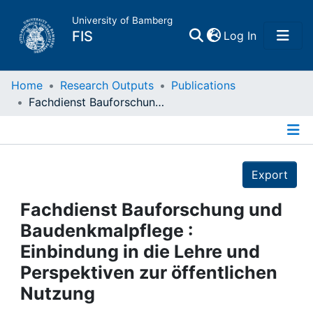
University of Bamberg
(current)
FIS
Log In
Home
Home
Research Outputs
Publications
Fachdienst Bauforschung und Baudenkmalpflege : Einbindung in die Lehre und Perspektiven zur öffentlichen Nutzung
Publications
Details
Research Data
Export
Projects
Fachdienst Bauforschung und
Baudenkmalpflege :
People
Einbindung in die Lehre und
Perspektiven zur öffentlichen
Institutions
Nutzung