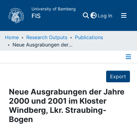
University of Bamberg
(current)
FIS
Log In
Home
Home
Research Outputs
Publications
Neue Ausgrabungen der Jahre 2000 und 2001 im Kloster Windberg, Lkr. Straubing-Bogen
Publications
Details
Research Data
Export
Projects
Neue Ausgrabungen der Jahre
2000 und 2001 im Kloster
People
Windberg, Lkr. Straubing-
Bogen
Institutions