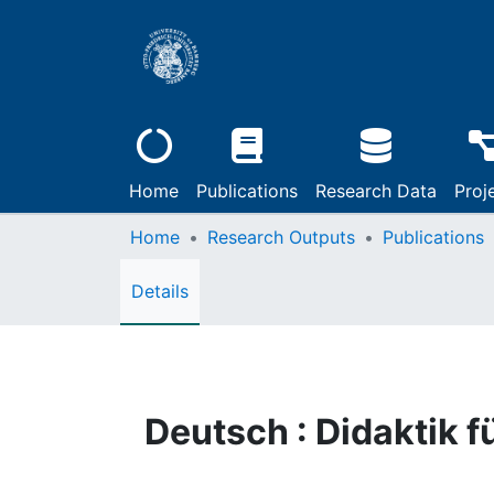
Home
Publications
Research Data
Proj
Home
Research Outputs
Publications
Details
Deutsch : Didaktik f