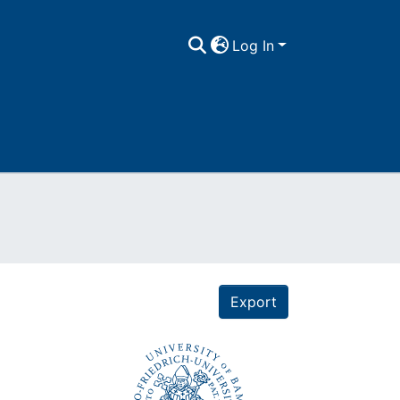
Log In
Export