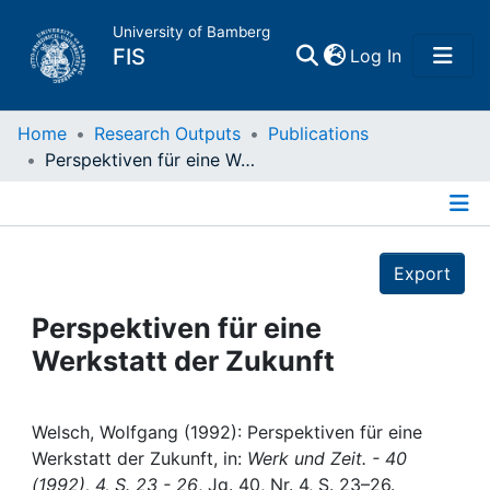
University of Bamberg
(current)
FIS
Log In
Home
Home
Research Outputs
Publications
Perspektiven für eine Werkstatt der Zukunft
Publications
Details
Research Data
Export
Projects
Perspektiven für eine
Werkstatt der Zukunft
People
Institutions
Welsch, Wolfgang (1992): Perspektiven für eine
Werkstatt der Zukunft, in:
Werk und Zeit. - 40
(1992), 4, S. 23 - 26
, Jg. 40, Nr. 4, S. 23–26.