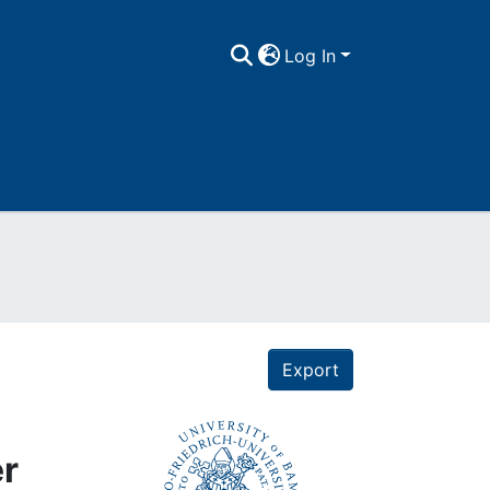
Log In
Export
er