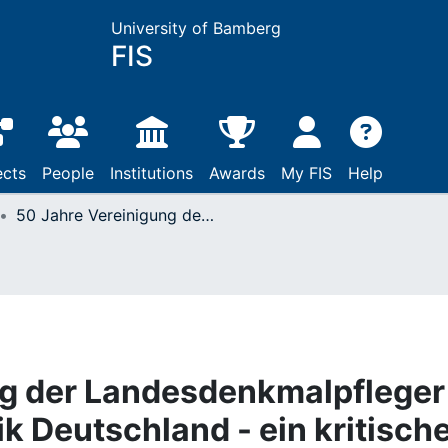
University of Bamberg
FIS
ects
People
Institutions
Awards
My FIS
Help
50 Jahre Vereinigung der Landesdenkmalpfleger in der Bundesrepublik Deutschland - ein kritischer Rückblick : Vortrag, gehalten am 19. Juni 2001 beim Festakt in Halle
ng der Landesdenkmalpfleger
k Deutschland - ein kritisch