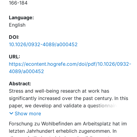
166-184
Language:
English
DOI:
10.1026/0932-4089/a000452
URL:
https://econtent.hogrefe.com/doi/pdf/10.1026/0932-
4089/a000452
Abstract:
Stress and well-being research at work has
significantly increased over the past century. In this
paper, we develop and validate a questionnaire
that enables companies and their employees to
Show more
assess their demands and resources at work in a
Forschung zu Wohlbefinden am Arbeitsplatz hat im
valid and parsimonious manner. Based on the JD-R
letzten Jahrhundert erheblich zugenommen. In
theory, the questionnaire comprises 28 different