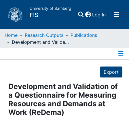
University of Bamberg
(current)
FIS
Log In
Home
Home
Research Outputs
Publications
Development and Validation of a Questionnaire for Measuring Resources and Demands at Work (ReDema)
Publications
Details
Research Data
Export
Projects
Development and Validation of
a Questionnaire for Measuring
People
Resources and Demands at
Work (ReDema)
Institutions