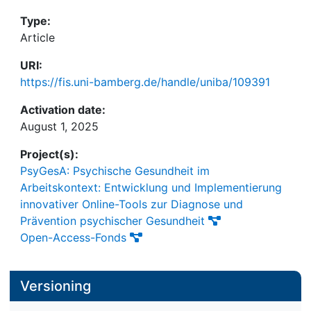
to promote psychological well-being in the
und hilft Unternehmen dadurch, psychische
workplace.
Type:
Gesundheit zu fördern.
Article
URI:
https://fis.uni-bamberg.de/handle/uniba/109391
Activation date:
August 1, 2025
Project(s):
PsyGesA: Psychische Gesundheit im
Arbeitskontext: Entwicklung und Implementierung
innovativer Online-Tools zur Diagnose und
Prävention psychischer Gesundheit
Open-Access-Fonds
Versioning