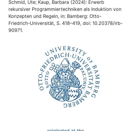
Awards
Schmid, Ute; Kaup, Barbara (2024): Erwerb
rekursiver Programmiertechniken als Induktion von
My FIS
Konzepten und Regeln, in: Bamberg: Otto-
Friedrich-Universität, S. 418–419, doi: 10.20378/irb-
90971.
Help
originated at the