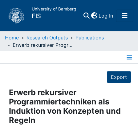
University of Bamberg
(current)
FIS
Log In
Home
Home
Research Outputs
Publications
Erwerb rekursiver Programmiertechniken als Induktion von Konzepten und Regeln
Publications
Details
Research Data
Export
Projects
Erwerb rekursiver
Programmiertechniken als
People
Induktion von Konzepten und
Regeln
Institutions