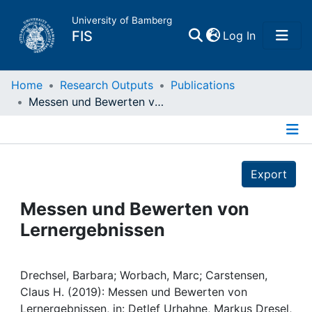
University of Bamberg
(current)
FIS
Log In
Home
Home
Research Outputs
Publications
Messen und Bewerten von Lernergebnissen
Publications
Details
Research Data
Export
Projects
Messen und Bewerten von
Lernergebnissen
People
Institutions
Drechsel, Barbara; Worbach, Marc; Carstensen,
Claus H. (2019): Messen und Bewerten von
Lernergebnissen, in: Detlef Urhahne, Markus Dresel,