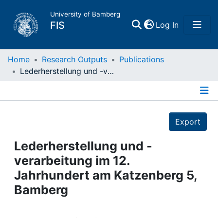
University of Bamberg
(current)
FIS
Log In
Home
Home
Research Outputs
Publications
Lederherstellung und -verarbeitung im 12. Jahrhundert am Katzenberg 5, Bamberg
Publications
Details
Research Data
Export
Projects
Lederherstellung und -
verarbeitung im 12.
People
Jahrhundert am Katzenberg 5,
Bamberg
Institutions