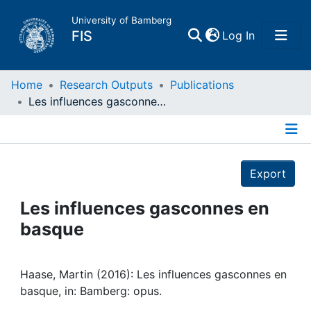
University of Bamberg
(current)
FIS
Log In
Home
Home
Research Outputs
Publications
Les influences gasconnes en basque
Publications
Details
Research Data
Export
Projects
Les influences gasconnes en
basque
People
Institutions
Haase, Martin (2016): Les influences gasconnes en
basque, in: Bamberg: opus.