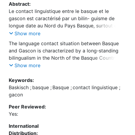
Abstract:
Le contact linguistique entre le basque et le
gascon est caractérisé par un bilin- guisme de
longue date au Nord du Pays Basque, surtout dans
le Nord de la Basse-Navarre, l’ancienne province
Show more
de la Soule et dans la zone limitrophe à l’aire
The language contact situation between Basque
gasconne au Labourd. Les résultats linguistiques
and Gascon is characterized by a long-standing
de ce contact sont présentés dans une perspective
bilingualism in the North of the Basque Country,
dialectologique.
esp. in the North of Lower Navarra (Mixe), in the
Show more
former province of Soule and in the frontier zone
of Gascony in Labourd. The language-internal
Keywords:
results of this contact are presented in a
Baskisch
;
basque
;
Basque
;
contact linguistique
;
dialectological perspective.
gacon
Peer Reviewed:
Yes:
International
Distribution: