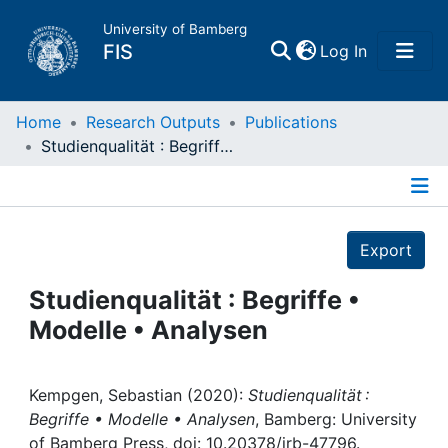
University of Bamberg
(current)
FIS
Log In
Home
Home
Research Outputs
Publications
Studienqualität : Begriffe • Modelle • Analysen
Publications
Details
Research Data
Export
Projects
Studienqualität : Begriffe •
Modelle • Analysen
People
Institutions
Kempgen, Sebastian (2020):
Studienqualität :
Begriffe • Modelle • Analysen
, Bamberg: University
of Bamberg Press, doi: 10.20378/irb-47796.