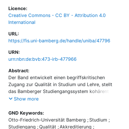
Licence:
Creative Commons - CC BY - Attribution 4.0
International
URL:
https://fis.uni-bamberg.de/handle/uniba/47796
URN:
urn:nbn:de:bvb:473-irb-477966
Abstract:
Der Band entwickelt einen begriffskritischen
Zugang zur Qualität in Studium und Lehre, stellt
das Bamberger Studiengangssystem kohärent mit
seinen Eckpunkten dar und bietet einige weitere
Show more
Detailanalysen und Konzeptionen zu diesem
Komplex, u.a. zum Teilzeitstudium, zu
GND Keywords:
Studienabbruch und Studiengangswechsel, zur
Otto-Friedrich-Universität Bamberg
;
Studium
;
internen Akkreditierung und nicht zuletzt zu einer
Studiengang
;
Qualität
;
Akkreditierung
;