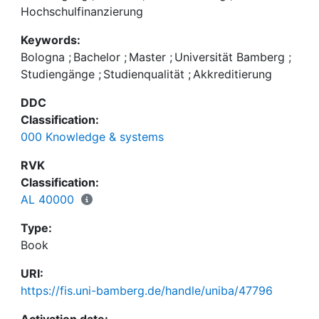
Bologna-konformen leistungsorientierten
Hochschulfinanzierung
Mittelverteilung.
Keywords:
Bologna
;
Bachelor
;
Master
;
Universität Bamberg
;
Studiengänge
;
Studienqualität
;
Akkreditierung
DDC
Classification:
000 Knowledge & systems
RVK
Classification:
AL 40000
Type:
Book
URI:
https://fis.uni-bamberg.de/handle/uniba/47796
Activation date: