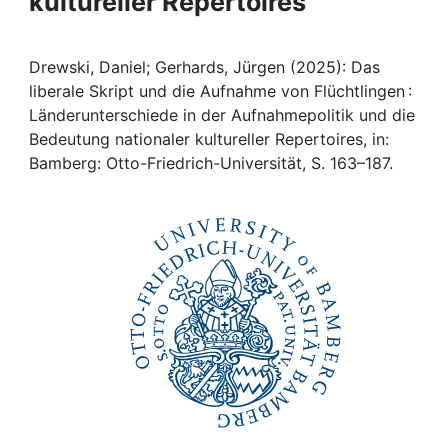
kultureller Repertoires
Awards
My FIS
Drewski, Daniel; Gerhards, Jürgen (2025): Das
liberale Skript und die Aufnahme von Flüchtlingen :
Help
Länderunterschiede in der Aufnahmepolitik und die
Bedeutung nationaler kultureller Repertoires, in:
Bamberg: Otto-Friedrich-Universität, S. 163–187.