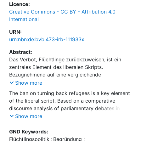
Licence:
Creative Commons - CC BY - Attribution 4.0
International
URN:
urn:nbn:de:bvb:473-irb-111933x
Abstract:
Das Verbot, Flüchtlinge zurückzuweisen, ist ein
zentrales Element des liberalen Skripts.
Bezugnehmend auf eine vergleichende
Diskursanalyse von parlamentarischen Debatten in
Show more
sechs Ländern fragen wir, welchen Einfluss das
The ban on turning back refugees is a key element
liberale Skript auf die flüchtlingspolitischen
of the liberal script. Based on a comparative
Positionen und Argumente von nationalen
discourse analysis of parliamentary debates in six
Regierungen und politischen Parteien hat. Wir
countries, we ask what influence the liberal script
Show more
zeigen, dass diese kaum Bezug auf das liberale
has on the refugee policy positions and arguments
Skript nehmen, sondern von nationalen
of national governments and political parties. We
GND Keywords:
Identitätsvorstellungen und kulturellen Repertoires
show that these hardly refer to the liberal script,
Flüchtlingspolitik
;
Begründung
;