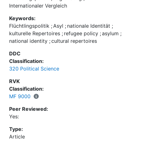
geleitet sind.
but are guided by conceptions of national identity
Internationaler Vergleich
and cultural repertoires.
Keywords:
Flüchtlingspolitik
;
Asyl
;
nationale Identität
;
kulturelle Repertoires
;
refugee policy
;
asylum
;
national identity
;
cultural repertoires
DDC
Classification:
320 Political Science
RVK
Classification:
MF 9000
Peer Reviewed:
Yes:
Type:
Article