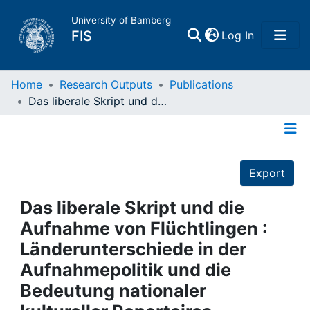
University of Bamberg
(current)
FIS
Log In
Home
Home
Research Outputs
Publications
Das liberale Skript und die Aufnahme von Flüchtlingen : Länderunterschiede in der Aufnahmepolitik und die Bedeutung nationaler kultureller Repertoires
Publications
Details
Research Data
Export
Projects
Das liberale Skript und die
Aufnahme von Flüchtlingen :
People
Länderunterschiede in der
Aufnahmepolitik und die
Institutions
Bedeutung nationaler