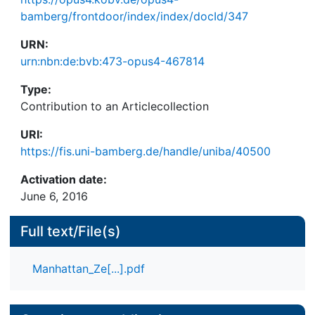
bamberg/frontdoor/index/index/docId/347
URN:
urn:nbn:de:bvb:473-opus4-467814
Type:
Contribution to an Articlecollection
URI:
https://fis.uni-bamberg.de/handle/uniba/40500
Activation date:
June 6, 2016
Full text/File(s)
Manhattan_Ze[...].pdf