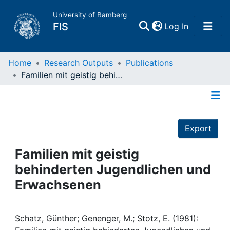
University of Bamberg
(current)
FIS
Log In
Home
Home
Research Outputs
Publications
Familien mit geistig behinderten Jugendlichen und Erwachsenen
Publications
Details
Research Data
Export
Projects
Familien mit geistig
behinderten Jugendlichen und
People
Erwachsenen
Institutions
Schatz, Günther; Genenger, M.; Stotz, E. (1981):