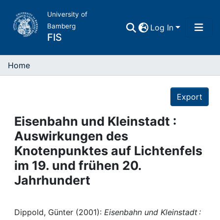
University of
Bamberg
Log In
FIS
Home
Home
Details
Publications
Export
Research Data
Eisenbahn und Kleinstadt :
Auswirkungen des
Projects
Knotenpunktes auf Lichtenfels
im 19. und frühen 20.
People
Jahrhundert
Institutions
Dippold, Günter (2001):
Eisenbahn und Kleinstadt :