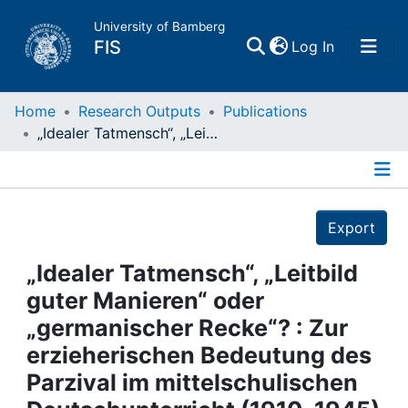
University of Bamberg
(current)
FIS
Log In
Home
Home
Research Outputs
Publications
„Idealer Tatmensch“, „Leitbild guter Manieren“ oder „germanischer Recke“? : Zur erzieherischen Bedeutung des Parzival im mittelschulischen Deutschunterricht (1910–1945)
Publications
Details
Research Data
Export
Projects
„Idealer Tatmensch“, „Leitbild
guter Manieren“ oder
People
„germanischer Recke“? : Zur
erzieherischen Bedeutung des
Institutions
Parzival im mittelschulischen