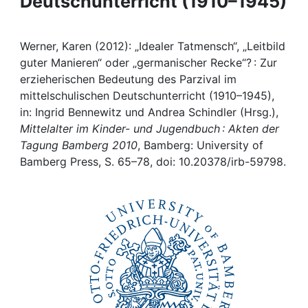
Deutschunterricht (1910–1945)
Awards
My FIS
Werner, Karen (2012): „Idealer Tatmensch“, „Leitbild
guter Manieren“ oder „germanischer Recke“? : Zur
Help
erzieherischen Bedeutung des Parzival im
mittelschulischen Deutschunterricht (1910–1945),
in: Ingrid Bennewitz und Andrea Schindler (Hrsg.),
Mittelalter im Kinder- und Jugendbuch : Akten der
Tagung Bamberg 2010
, Bamberg: University of
Bamberg Press, S. 65–78, doi: 10.20378/irb-59798.