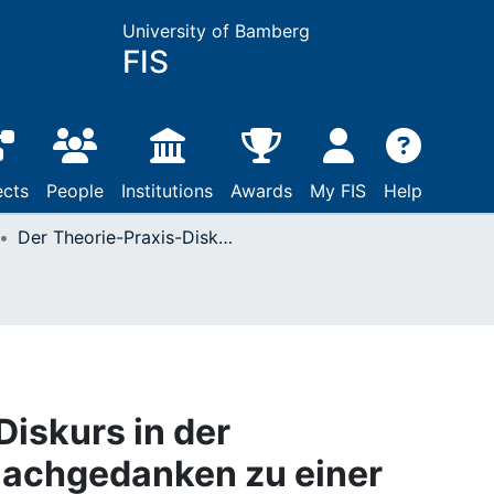
University of Bamberg
FIS
ects
People
Institutions
Awards
My FIS
Help
Der Theorie-Praxis-Diskurs in der Gruppendynamik : Nachgedanken zu einer vergangenen Diskussion
Diskurs in der
achgedanken zu einer