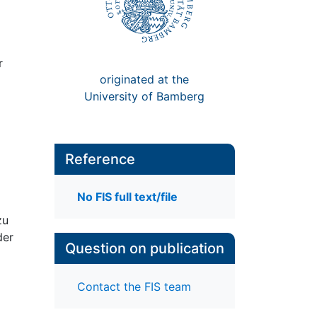
r
originated at the
University of Bamberg
Reference
No FIS full text/file
zu
der
Question on publication
Contact the FIS team