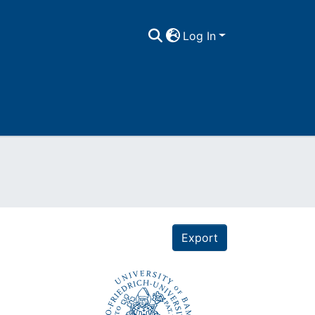
Log In
Export