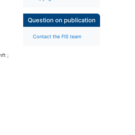
Question on publication
Contact the FIS team
nft
;