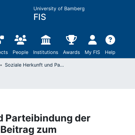
University of Bamberg
FIS
ects
People
Institutions
Awards
My FIS
Help
Soziale Herkunft und Parteibindung der Beamtenschaft : ein Beitrag zum Politisierungsproblem
d Parteibindung der
 Beitrag zum