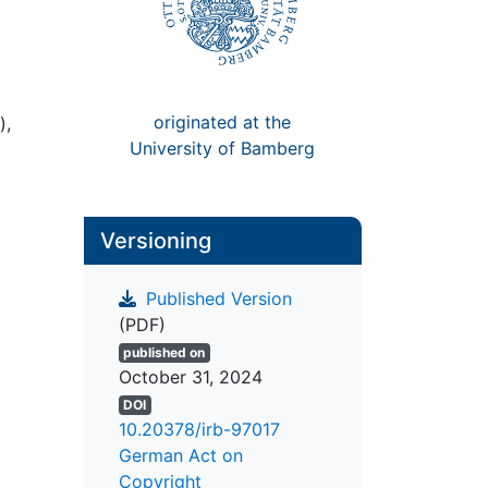
originated at the
),
University of Bamberg
Versioning
Published Version
(PDF)
published on
October 31, 2024
DOI
10.20378/irb-97017
German Act on
Copyright