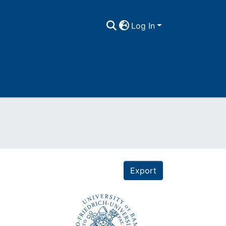
Log In
Export