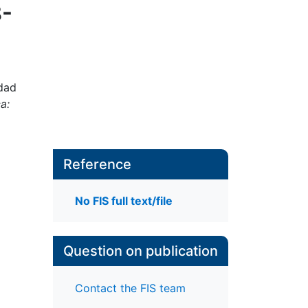
8-
edad
a:
Reference
No FIS full text/file
Question on publication
Contact the FIS team