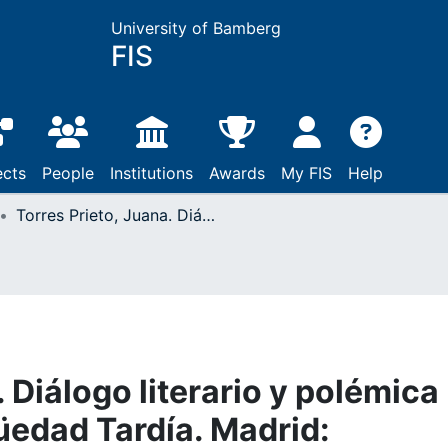
University of Bamberg
FIS
ects
People
Institutions
Awards
My FIS
Help
Torres Prieto, Juana. Diálogo literario y polémica religiosa en la Antigüedad Tardía. Madrid: Guillermo Escolar Editor, 2021, 173 pp. [ISBN: 978-84-18093-81-4]
. Diálogo literario y polémica
güedad Tardía. Madrid: