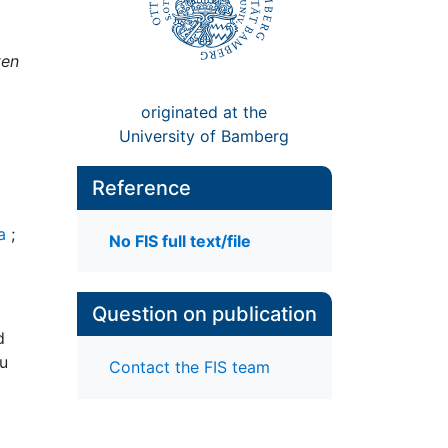
ten
originated at the
University of Bamberg
Reference
a
;
No FIS full text/file
Question on publication
d
zu
Contact the FIS team