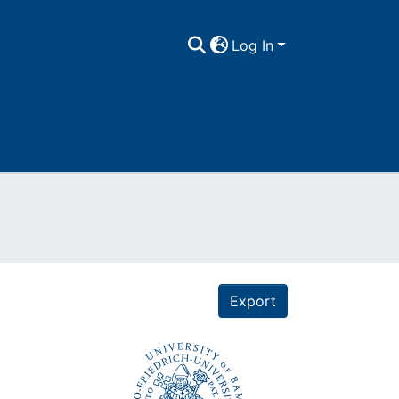
Log In
Export