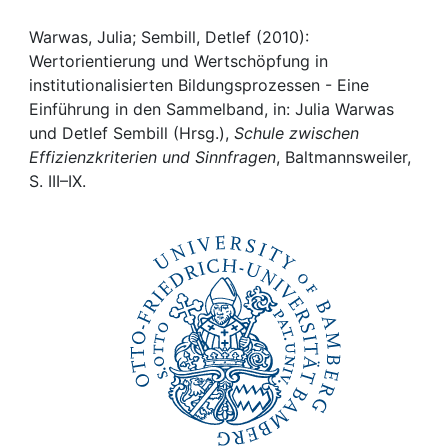
Awards
Warwas, Julia; Sembill, Detlef (2010):
My FIS
Wertorientierung und Wertschöpfung in
institutionalisierten Bildungsprozessen - Eine
Help
Einführung in den Sammelband, in: Julia Warwas
und Detlef Sembill (Hrsg.),
Schule zwischen
Effizienzkriterien und Sinnfragen
, Baltmannsweiler,
S. III–IX.