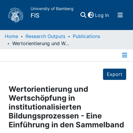
University of Bamberg
(current)
FIS
Log In
Home
Home
Research Outputs
Publications
Wertorientierung und Wertschöpfung in institutionalisierten Bildungsprozessen - Eine Einführung in den Sammelband
Publications
Details
Research Data
Export
Projects
Wertorientierung und
Wertschöpfung in
People
institutionalisierten
Bildungsprozessen - Eine
Institutions
Einführung in den Sammelband