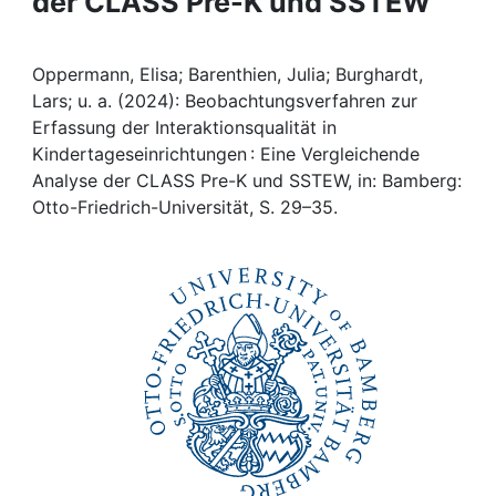
der CLASS Pre-K und SSTEW
Awards
My FIS
Oppermann, Elisa; Barenthien, Julia; Burghardt,
Lars; u. a. (2024): Beobachtungsverfahren zur
Help
Erfassung der Interaktionsqualität in
Kindertageseinrichtungen : Eine Vergleichende
Analyse der CLASS Pre-K und SSTEW, in: Bamberg:
Otto-Friedrich-Universität, S. 29–35.