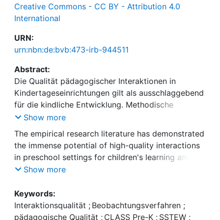
Creative Commons - CC BY - Attribution 4.0
International
URN:
urn:nbn:de:bvb:473-irb-944511
Abstract:
Die Qualität pädagogischer Interaktionen in
Kindertageseinrichtungen gilt als ausschlaggebend
für die kindliche Entwicklung. Methodische
Zugänge zur Interaktionsqualität sind daher von
Show more
hoher Bedeutsamkeit für Forschung und Praxis. Ziel
The empirical research literature has demonstrated
des vorliegenden Beitrags ist eine inhaltliche
the immense potential of high-quality interactions
Diskussion und empirische Analyse der
in preschool settings for children's learning and
internationalen Beobachtungsverfahren zur
development. Attention has thus grown around
Show more
Erfassung der Interaktionsqualität CLASS Pre-K
methodological approaches to measuring
(Classroom Assessment Scoring System; Pianta et
interaction quality in preschool. The present study
Keywords:
al., 2008) und SSTEW (Sustained Shared Thinking
examines the similarities and differences of the
Interaktionsqualität
;
Beobachtungsverfahren
;
and Emotional Wellbeing Scale; Siraj-Blatchford et
well-established CLASS Pre-K (Classroom
pädagogische Qualität
;
CLASS Pre-K
;
SSTEW
;