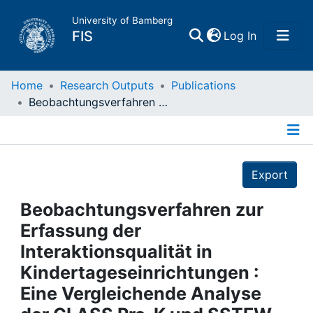
University of Bamberg
(current)
FIS
Log In
Home
Home
Research Outputs
Publications
Beobachtungsverfahren zur Erfassung der Interaktionsqualität in Kindertageseinrichtungen : Eine Vergleichende Analyse der CLASS Pre-K und SSTEW
Publications
Details
Research Data
Export
Projects
Beobachtungsverfahren zur
Erfassung der
People
Interaktionsqualität in
Kindertageseinrichtungen :
Institutions
Eine Vergleichende Analyse