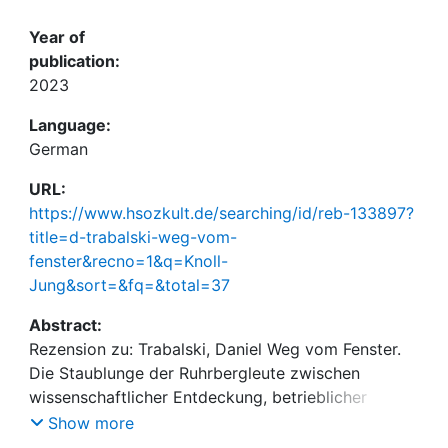
Year of
publication:
2023
Language:
German
URL:
https://www.hsozkult.de/searching/id/reb-133897?
title=d-trabalski-weg-vom-
fenster&recno=1&q=Knoll-
Jung&sort=&fq=&total=37
Abstract:
Rezension zu: Trabalski, Daniel Weg vom Fenster.
Die Staublunge der Ruhrbergleute zwischen
wissenschaftlicher Entdeckung, betrieblicher
Regulierung und gesellschaftlichem Vergessen in
Show more
der Bundesrepublik, Stuttgart 2023: Franz Steiner