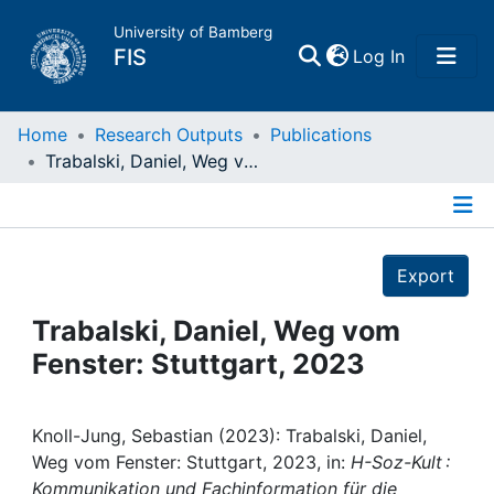
University of Bamberg
(current)
FIS
Log In
Home
Home
Research Outputs
Publications
Trabalski, Daniel, Weg vom Fenster: Stuttgart, 2023
Publications
Details
Research Data
Export
Projects
Trabalski, Daniel, Weg vom
Fenster: Stuttgart, 2023
People
Institutions
Knoll-Jung, Sebastian (2023): Trabalski, Daniel,
Weg vom Fenster: Stuttgart, 2023, in:
H-Soz-Kult :
Kommunikation und Fachinformation für die