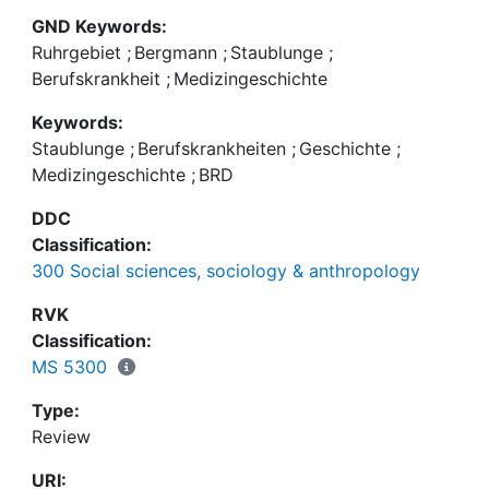
Verlag
GND Keywords:
Ruhrgebiet
;
Bergmann
;
Staublunge
;
Berufskrankheit
;
Medizingeschichte
Keywords:
Staublunge
;
Berufskrankheiten
;
Geschichte
;
Medizingeschichte
;
BRD
DDC
Classification:
300 Social sciences, sociology & anthropology
RVK
Classification:
MS 5300
Type:
Review
URI: