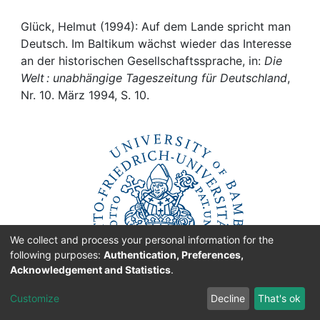
Awards
Glück, Helmut (1994): Auf dem Lande spricht man
My FIS
Deutsch. Im Baltikum wächst wieder das Interesse
an der historischen Gesellschaftssprache, in:
Die
Help
Welt : unabhängige Tageszeitung für Deutschland
,
Nr. 10. März 1994, S. 10.
We collect and process your personal information for the
following purposes:
Authentication, Preferences,
Acknowledgement and Statistics
.
Customize
Decline
That's ok