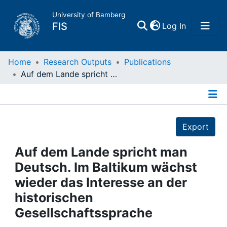
University of Bamberg
(current)
FIS
Log In
Home
Home
Research Outputs
Publications
Auf dem Lande spricht man Deutsch. Im Baltikum wächst wieder das Interesse an der historischen Gesellschaftssprache
Publications
Details
Research Data
Export
Projects
Auf dem Lande spricht man
Deutsch. Im Baltikum wächst
People
wieder das Interesse an der
historischen
Institutions
Gesellschaftssprache