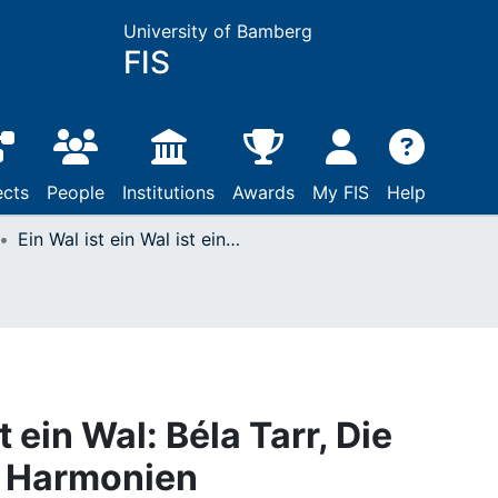
University of Bamberg
FIS
ects
People
Institutions
Awards
My FIS
Help
Ein Wal ist ein Wal ist ein Wal: Béla Tarr, Die Werckmeisterschen Harmonien
t ein Wal: Béla Tarr, Die
 Harmonien