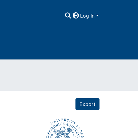
Log In
Export