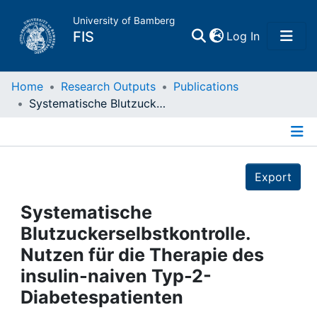
University of Bamberg
(current)
FIS
Log In
Home
Home
Research Outputs
Publications
Systematische Blutzuckerselbstkontrolle. Nutzen für die Therapie des insulin-naiven Typ-2-Diabetespatienten
Publications
Details
Research Data
Export
Projects
Systematische
Blutzuckerselbstkontrolle.
People
Nutzen für die Therapie des
insulin-naiven Typ-2-
Institutions
Diabetespatienten