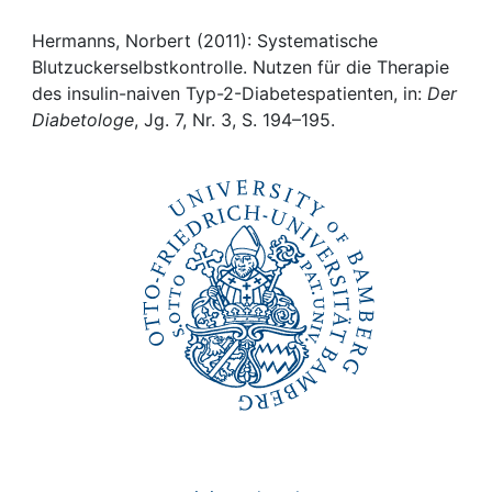
Awards
Hermanns, Norbert (2011): Systematische
My FIS
Blutzuckerselbstkontrolle. Nutzen für die Therapie
des insulin-naiven Typ-2-Diabetespatienten, in:
Der
Help
Diabetologe
, Jg. 7, Nr. 3, S. 194–195.