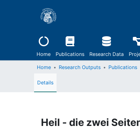
Home
Publications
Research Data
Proj
Home
Research Outputs
Publications
Details
Heil - die zwei Seit