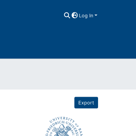
Log In
Export