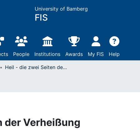
University of Bamberg
FIS
ects
People
Institutions
Awards
My FIS
Help
Heil - die zwei Seiten der Verheißung
en der Verheißung