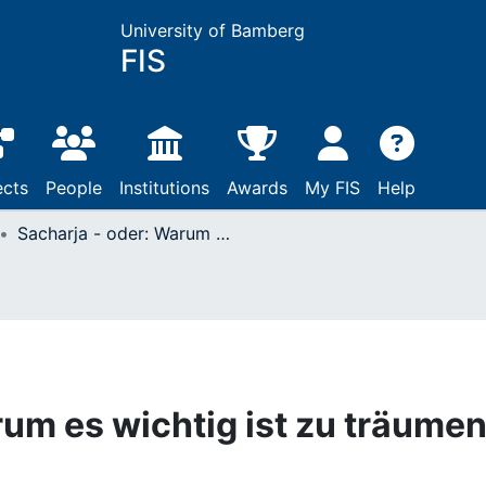
University of Bamberg
FIS
ects
People
Institutions
Awards
My FIS
Help
Sacharja - oder: Warum es wichtig ist zu träumen!
um es wichtig ist zu träumen