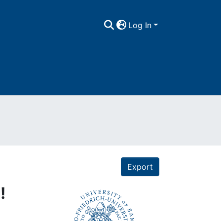
Log In
Export
!