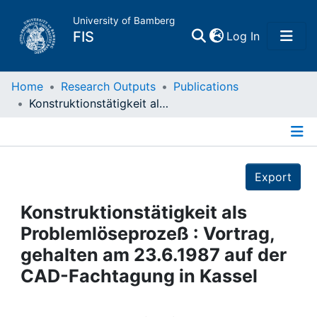
University of Bamberg
(current)
FIS
Log In
Home
Home
Research Outputs
Publications
Konstruktionstätigkeit als Problemlöseprozeß : Vortrag, gehalten am 23.6.1987 auf der CAD-Fachtagung in Kassel
Publications
Details
Research Data
Export
Projects
Konstruktionstätigkeit als
Problemlöseprozeß : Vortrag,
People
gehalten am 23.6.1987 auf der
CAD-Fachtagung in Kassel
Institutions