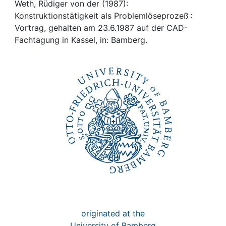
Awards
Weth, Rüdiger von der (1987):
Konstruktionstätigkeit als Problemlöseprozeß :
My FIS
Vortrag, gehalten am 23.6.1987 auf der CAD-
Fachtagung in Kassel, in: Bamberg.
Help
originated at the
University of Bamberg