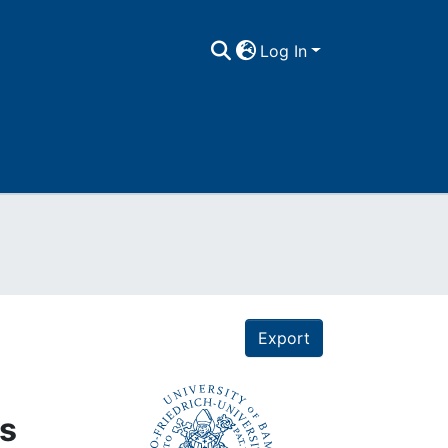
Log In
Export
ls