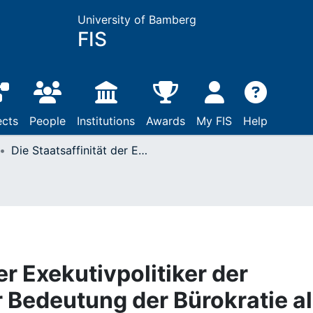
University of Bamberg
FIS
ects
People
Institutions
Awards
My FIS
Help
Die Staatsaffinität der Exekutivpolitiker der Bundesrepublik : zur Bedeutung der Bürokratie als Sozialisationsfeld
er Exekutivpolitiker der
r Bedeutung der Bürokratie a