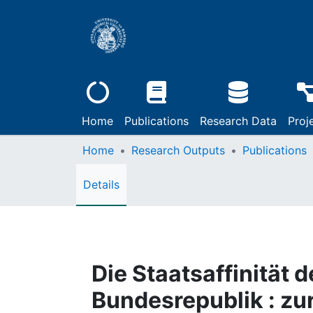
Home
Publications
Research Data
Proj
Home
Research Outputs
Publications
Details
Die Staatsaffinität d
Bundesrepublik : zu