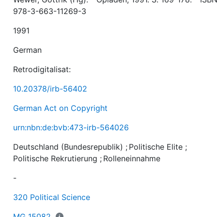
978-3-663-11269-3
1991
German
Retrodigitalisat:
10.20378/irb-56402
German Act on Copyright
urn:nbn:de:bvb:473-irb-564026
Deutschland (Bundesrepublik)
;
Politische Elite
;
Politische Rekrutierung
;
Rolleneinnahme
-
320 Political Science
MG 15082