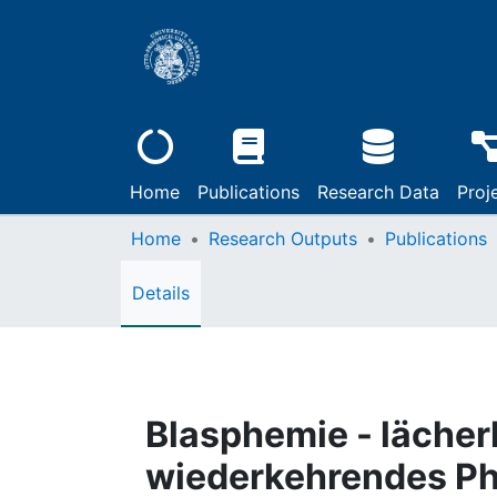
Home
Publications
Research Data
Proj
Home
Research Outputs
Publications
Details
Blasphemie - lächerl
wiederkehrendes P