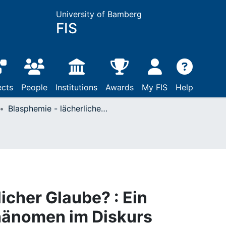
University of Bamberg
FIS
ects
People
Institutions
Awards
My FIS
Help
Blasphemie - lächerlicher Glaube? : Ein wiederkehrendes Phänomen im Diskurs
icher Glaube? : Ein
hänomen im Diskurs