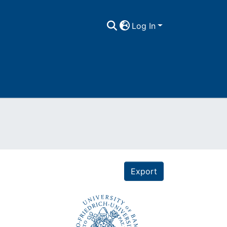
Log In
Export