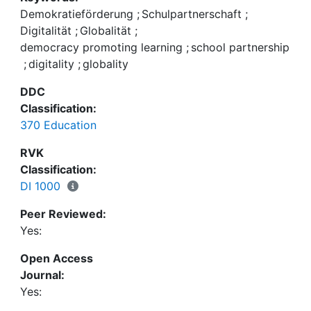
sowie Weltgesellschaft gleichermaßen
gained from this analysis provide a foundation for
Demokratieförderung
;
Schulpartnerschaft
;
berücksichtigen.
developing starting points for successful South-
Digitalität
;
Globalität
;
North partnerships. These partnerships should
democracy promoting learning
;
school partnership
take into account the conditions of digitality and
;
digitality
;
globality
global society in order to promote democracy.
DDC
Classification:
370 Education
RVK
Classification:
DI 1000
Peer Reviewed:
Yes:
Open Access
Journal:
Yes: