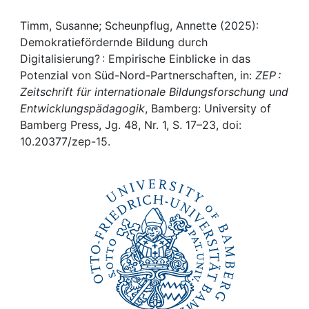
Awards
Timm, Susanne; Scheunpflug, Annette (2025):
My FIS
Demokratiefördernde Bildung durch
Digitalisierung? : Empirische Einblicke in das
Help
Potenzial von Süd-Nord-Partnerschaften, in:
ZEP :
Zeitschrift für internationale Bildungsforschung und
Entwicklungspädagogik
, Bamberg: University of
Bamberg Press, Jg. 48, Nr. 1, S. 17–23, doi:
10.20377/zep-15.