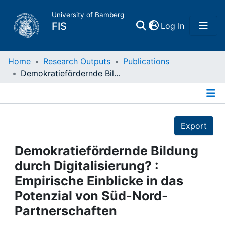
University of Bamberg
(current)
FIS
Log In
Home
Home
Research Outputs
Publications
Demokratiefördernde Bildung durch Digitalisierung? : Empirische Einblicke in das Potenzial von Süd-Nord-Partnerschaften
Publications
Details
Research Data
Export
Projects
Demokratiefördernde Bildung
durch Digitalisierung? :
People
Empirische Einblicke in das
Potenzial von Süd-Nord-
Institutions
Partnerschaften