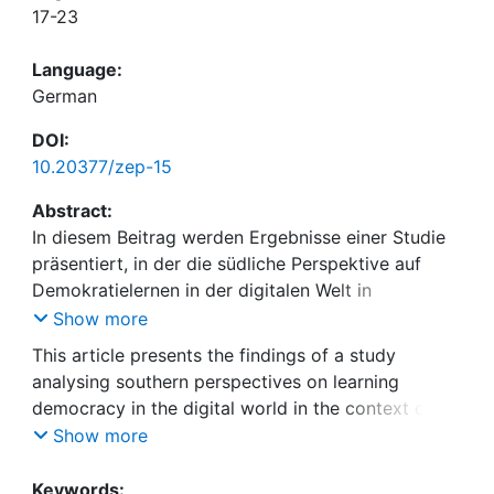
17-23
Language:
German
DOI:
10.20377/zep-15
Abstract:
In diesem Beitrag werden Ergebnisse einer Studie
präsentiert, in der die südliche Perspektive auf
Demokratielernen in der digitalen Welt in
Schulpartnerschaften untersucht wird. Es werden
Show more
Wahrnehmungen von Partnerschaft, Demokratie,
This article presents the findings of a study
Digitalität und Weltgesellschaft vorgestellt und
analysing southern perspectives on learning
aufeinander bezogen. Die gewonnenen Einblicke
democracy in the digital world in the context of
ermöglichen es, Ansatzpunkte für gelingende Süd-
school partnerships. Perceptions of partnership,
Show more
Nord-Partnerschaften zu formulieren, die
democracy, digitality and global society are
Demokratieförderung, Bedingungen der Digitalität
presented and related to each other. The insights
Keywords: