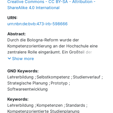
Creative Commons - CC BY-SA - Attribution -
ShareAlike 4.0 International
URN:
urn:nbn:de:bvb:473-irb-598666
Abstract:
Durch die Bologna-Reform wurde der
Kompetenzorientierung an der Hochschule eine
zentralere Rolle eingeräumt. Ein Großteil der
Studiengänge wurde modularisiert und daran
Show more
ausgerichtet, welche Kompetenzen Studierende am
Ende ihres Studiums haben sollten. Doch nicht
GND Keywords:
immer sind diese Kompetenzen durch die Struktur
Lehrerbildung
;
Selbstkompetenz
;
Studienverlauf
;
eines Studiengangs vollständig determiniert.
Strategische Planung
;
Prototyp
;
Gerade in Studiengängen mit umfangreicheren
Softwareentwicklung
Freiheiten bei der Kurswahl, liegt die zentrale
Keywords:
Verantwortung für den Erwerb relevanter
Lehrerbildung
;
Kompetenzen
;
Standards
;
Kompetenzen auch bei den Studierenden selbst
Kompetenzorientierte Studienplanung
[Rö12, S. 243]. Dieser Beitrag befasst sich daher