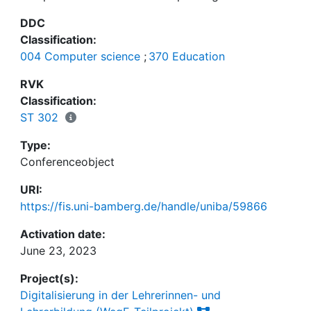
mit der Frage, wie man (Lehramts-)Studierende bei
DDC
der kompetenzorientierten Planung ihres Studiums
Classification:
unterstützen kann. Wir stellen eine Anwendung vor,
004 Computer science
;
370 Education
welche für Studierende erstens die in den
Lehrveranstaltungen zu vermittelnden
RVK
Kompetenzen visualisiert und zweitens die sich aus
Classification:
Wahlentscheidungen ergebenden Konsequenzen für
ST 302
das individuelle Kompetenzprofil nachvollziehbarer
Type:
macht. Dabei wird kurz der theoretische Rahmen
Conferenceobject
umrissen sowie das Konzept, der aktuelle Stand
und die weiteren Entwicklungsschritte vorgestellt.
URI:
https://fis.uni-bamberg.de/handle/uniba/59866
Activation date:
June 23, 2023
Project(s):
Digitalisierung in der Lehrerinnen- und