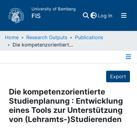
University of Bamberg
(current)
FIS
Log In
Home
Home
Research Outputs
Publications
Die kompetenzorientierte Studienplanung : Entwicklung eines Tools zur Unterstützung von (Lehramts-)Studierenden
Publications
Details
Research Data
Export
Projects
Die kompetenzorientierte
Studienplanung : Entwicklung
People
eines Tools zur Unterstützung
von (Lehramts-)Studierenden
Institutions